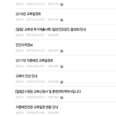
관리자
2018.11.21 17:12
조회 1709
|
|
2018년 교육일정표
관리자
2017.11.24 14:32
조회 1744
|
|
[알림] 교육생 추가제출서류 (일반건강검진 결과표)안내
관리자
2017.08.24 15:47
조회 2349
|
|
민간자격정보
관리자
2017.06.16 11:43
조회 1674
|
|
2017년 지중배전 교육일정표
관리자
2016.12.06 14:47
조회 1891
|
|
교육비 인상 안내
관리자
2016.10.10 10:42
조회 2266
|
|
【알림】 수정된 교육신청서 및 훈련위탁계약서입니다
관리자
2016.09.26 16:15
조회 1824
|
|
지중배전전공 교육일정 변동 안내
관리자
2016.06.20 14:46
조회 2038
|
|