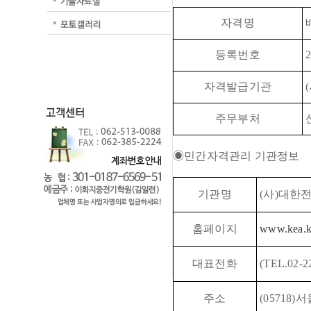
자격명
등록번호
2
자격발급기관
(
주무부처
◉민간자격관리 기관정보
기관명
(사)대한
홈페이지
www.kea.k
대표전화
(TEL.02-2
주소
(05718