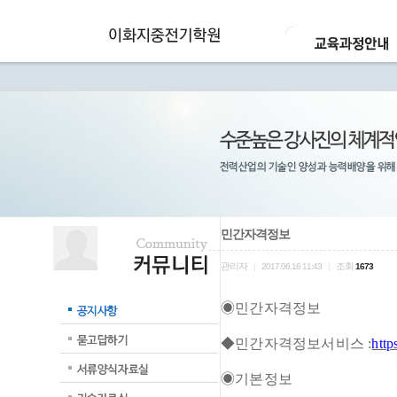
민간자격정보
관리자
조회
|
2017.06.16 11:43
|
1673
◉민간자격정보
◆민간자격정보서비스 :
http
◉기본정보