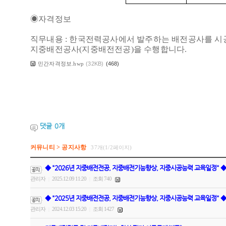
◉자격정보
직무내용 : 한국전력공사에서 발주하는 배전공사를 시
지중배전공사(지중배전전공)을 수행합니다.
민간자격정보.hwp
(32KB)
(468)
댓글
0
개
커뮤니티 > 공지사항
37개(1/2페이지)
◆ "2026년 지중배전전공, 지중배전기능향상, 지중시공능력 교육일정" ◆
관리자
2025.12.09 11:20
조회 740
|
|
◆ "2025년 지중배전전공, 지중배전기능향상, 지중시공능력 교육일정" ◆
관리자
2024.12.03 15:20
조회 1427
|
|