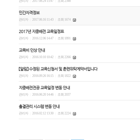
관리자
2017.08.24 15:47
조회 2348
|
|
민간자격정보
관리자
2017.06.16 11:43
조회 1674
|
|
2017년 지중배전 교육일정표
관리자
2016.12.06 14:47
조회 1891
|
|
교육비 인상 안내
관리자
2016.10.10 10:42
조회 2266
|
|
【알림】 수정된 교육신청서 및 훈련위탁계약서입니다
관리자
2016.09.26 16:15
조회 1822
|
|
지중배전전공 교육일정 변동 안내
관리자
2016.06.20 14:46
조회 2037
|
|
출결관리 시스템 변동 안내
관리자
2016.02.12 13:30
조회 2224
|
|