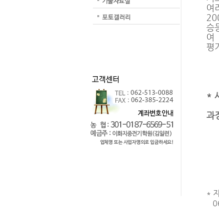
여
2
승
여
평
* 
과정
재
지
재
* 
06