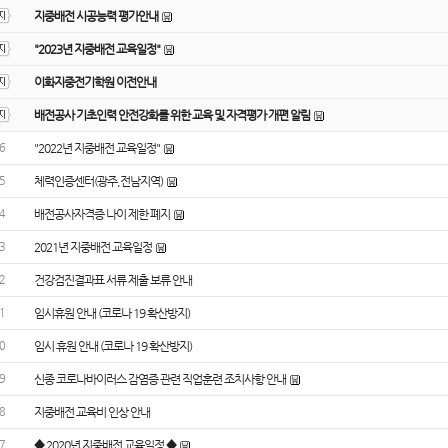
지중배전 시공능력 평가안내
"2023년 지중배전 교육일정"
이화지중전기학원 이전안내
배전공사 기초인력 안전강화를 위한 교육 및 자격평가 개편 알림
6
"2022년 지중배전 교육일정"
5
체력인증센터(광주,전남지역)
4
배전공사자격증 나이 제한 폐지
3
2021년 지중배전 교육일정
2
건강검진결과표 서류 제출 보류 안내
1
임시휴원 안내 (코로나 19 확산방지)
0
임시 휴원 안내 (코로나 19 확산방지)
9
신종 코로나바이러스 감염증 관련 직업훈련 조치사항 안내
8
지중배전 교육비 인상 안내
7
◆ 2020년 지중배전 교육일정 ◆