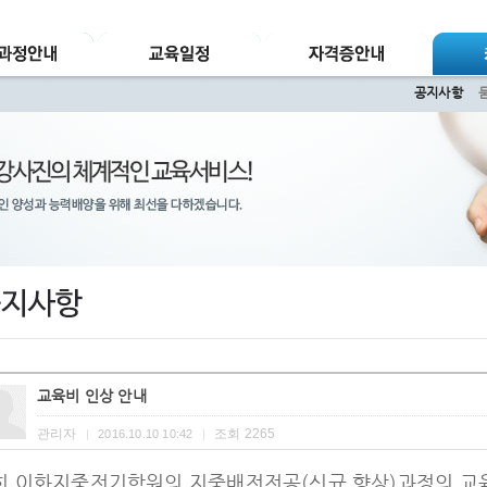
공지사항
교육비 인상 안내
관리자
조회
2265
|
2016.10.10 10:42
|
희 이화지중전기학원의 지중배전전공(신규,향상)과정의 교