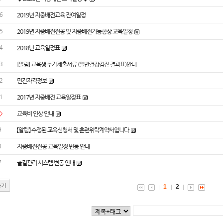
6
2019년 지중배전교육 잔여일정
5
2019년 지중배전전공 및 지중배전기능향상 교육일정
4
2018년 교육일정표
3
[알림] 교육생 추가제출서류 (일반건강검진 결과표)안내
2
민간자격정보
1
2017년 지중배전 교육일정표
>
교육비 인상 안내
9
【알림】 수정된 교육신청서 및 훈련위탁계약서입니다
8
지중배전전공 교육일정 변동 안내
7
출결관리 시스템 변동 안내
쓰기
1
2